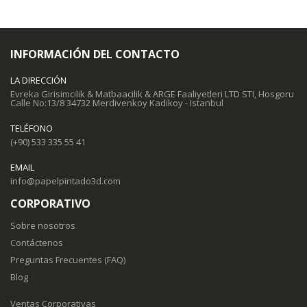
INFORMACIÓN DEL CONTACTO
LA DIRECCIÓN
Evreka Girisimcilik & Matbaacilik & ARGE Faaliyetleri LTD STI, Hosgoru
Calle No:13/8 34732 Merdivenkoy Kadikoy - Istanbul
TELÉFONO
(+90) 533 335 55 41
EMAIL
info@papelpintado3d.com
CORPORATIVO
Sobre nosotros
Contáctenos
Preguntas Frecuentes (FAQ)
Blog
Ventas Corporativas