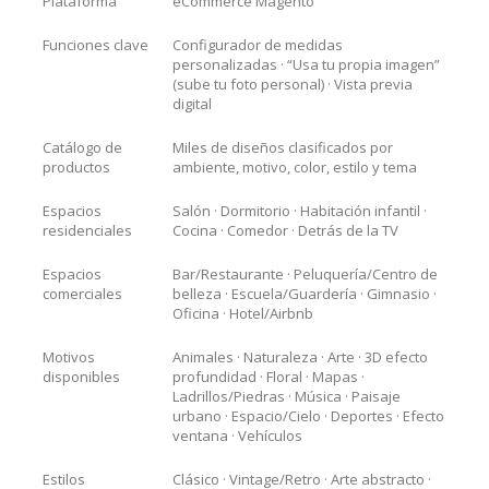
Plataforma
eCommerce Magento
Funciones clave
Configurador de medidas
personalizadas · “Usa tu propia imagen”
(sube tu foto personal) · Vista previa
digital
Catálogo de
Miles de diseños clasificados por
productos
ambiente, motivo, color, estilo y tema
Espacios
Salón · Dormitorio · Habitación infantil ·
residenciales
Cocina · Comedor · Detrás de la TV
Espacios
Bar/Restaurante · Peluquería/Centro de
comerciales
belleza · Escuela/Guardería · Gimnasio ·
Oficina · Hotel/Airbnb
Motivos
Animales · Naturaleza · Arte · 3D efecto
disponibles
profundidad · Floral · Mapas ·
Ladrillos/Piedras · Música · Paisaje
urbano · Espacio/Cielo · Deportes · Efecto
ventana · Vehículos
Estilos
Clásico · Vintage/Retro · Arte abstracto ·