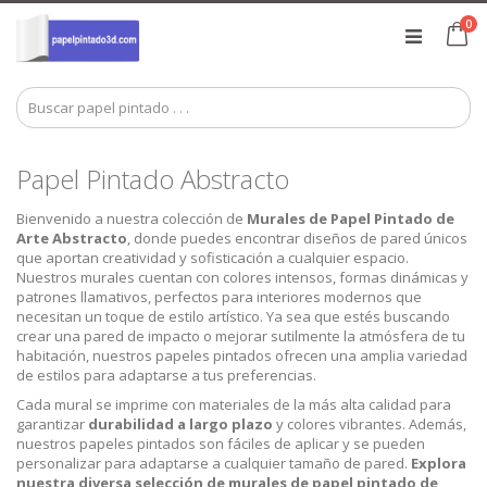
Ir
art
0
al
Ca
contenido
Papel Pintado Abstracto
Bienvenido a nuestra colección de
Murales de Papel Pintado de
Arte Abstracto
, donde puedes encontrar diseños de pared únicos
que aportan creatividad y sofisticación a cualquier espacio.
Nuestros murales cuentan con colores intensos, formas dinámicas y
patrones llamativos, perfectos para interiores modernos que
necesitan un toque de estilo artístico. Ya sea que estés buscando
crear una pared de impacto o mejorar sutilmente la atmósfera de tu
habitación, nuestros papeles pintados ofrecen una amplia variedad
de estilos para adaptarse a tus preferencias.
Cada mural se imprime con materiales de la más alta calidad para
garantizar
durabilidad a largo plazo
y colores vibrantes. Además,
nuestros papeles pintados son fáciles de aplicar y se pueden
personalizar para adaptarse a cualquier tamaño de pared.
Explora
nuestra diversa selección de murales de papel pintado de