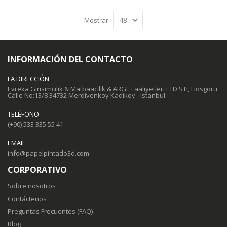
Mostrar
INFORMACIÓN DEL CONTACTO
LA DIRECCIÓN
Evreka Girisimcilik & Matbaacilik & ARGE Faaliyetleri LTD STI, Hosgoru
Calle No:13/8 34732 Merdivenkoy Kadikoy - Istanbul
TELÉFONO
(+90) 533 335 55 41
EMAIL
info@papelpintado3d.com
CORPORATIVO
Sobre nosotros
Contáctenos
Preguntas Frecuentes (FAQ)
Blog