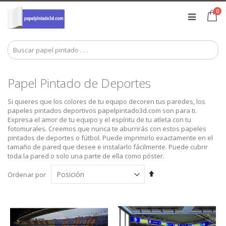
Ir
art
0
al
Ca
contenido
Papel Pintado de Deportes
Si quieres que los colores de tu equipo decoren tus paredes, los
papeles pintados deportivos papelpintado3d.com son para ti.
Expresa el amor de tu equipo y el espíritu de tu atleta con tu
fotomurales. Creemos que nunca te aburrirás con estos papeles
pintados de deportes o fútbol. Puede imprimirlo exactamente en el
tamaño de pared que desee e instalarlo fácilmente. Puede cubrir
toda la pared o solo una parte de ella como póster.
Fijar
Ordenar por
Dirección
Descendente