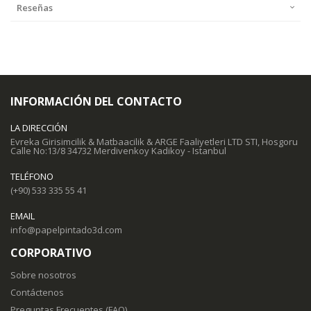
Reseñas
INFORMACIÓN DEL CONTACTO
LA DIRECCIÓN
Evreka Girisimcilik & Matbaacilik & ARGE Faaliyetleri LTD STI, Hosgoru
Calle No:13/8 34732 Merdivenkoy Kadikoy - Istanbul
TELÉFONO
(+90) 533 335 55 41
EMAIL
info@papelpintado3d.com
CORPORATIVO
Sobre nosotros
Contáctenos
Preguntas Frecuentes (FAQ)