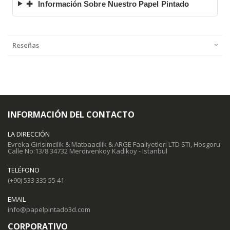
✚
Información Sobre Nuestro Papel Pintado
Reseñas
INFORMACIÓN DEL CONTACTO
LA DIRECCIÓN
Evreka Girisimcilik & Matbaacilik & ARGE Faaliyetleri LTD STI, Hosgoru
Calle No:13/8 34732 Merdivenkoy Kadikoy - Istanbul
TELÉFONO
(+90) 533 335 55 41
EMAIL
info@papelpintado3d.com
CORPORATIVO