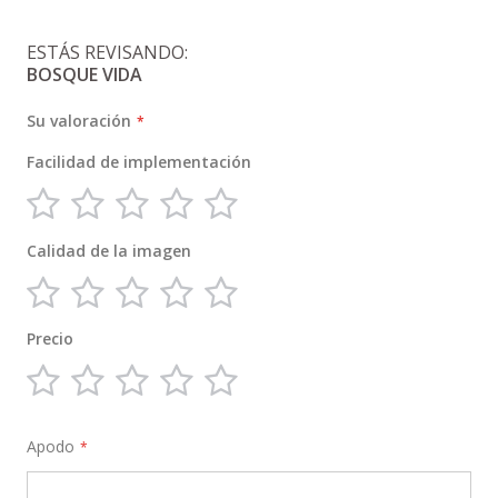
ESTÁS REVISANDO:
BOSQUE VIDA
Su valoración
Facilidad de implementación
1
2
3
4
5
star
stars
stars
stars
stars
Calidad de la imagen
1
2
3
4
5
star
stars
stars
stars
stars
Precio
1
2
3
4
5
star
stars
stars
stars
stars
Apodo