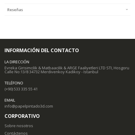
Reseñas
INFORMACIÓN DEL CONTACTO
LA DIRECCIÓN
Evreka Girisimcilik & Matbaacilik & ARGE Faaliyetleri LTD STI, Hosgoru
Calle No:13/8 34732 Merdivenkoy Kadikoy - Istanbul
TELÉFONO
(+90) 533 335 55 41
EMAIL
info@papelpintado3d.com
CORPORATIVO
Sobre nosotros
Contáctenos